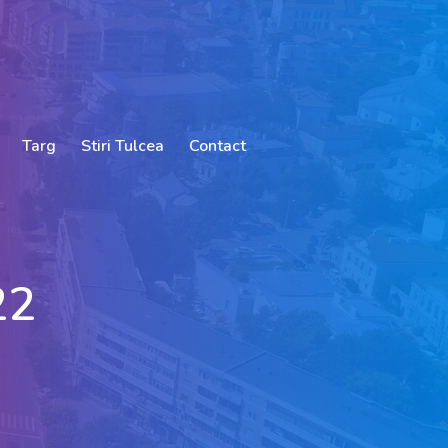
Targ
Stiri Tulcea
Contact
22