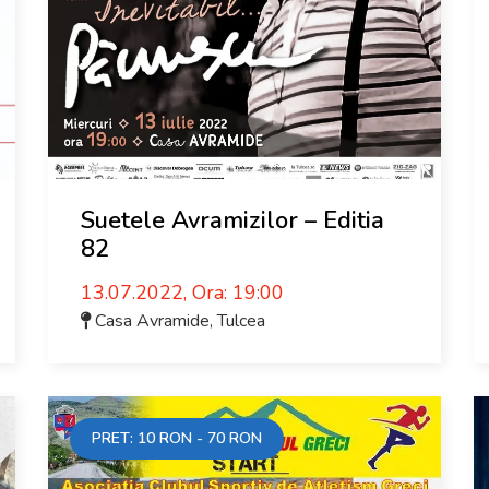
Suetele Avramizilor – Editia
82
13.07.2022, Ora: 19:00
Casa Avramide
,
Tulcea
PRET:
10 RON - 70
RON