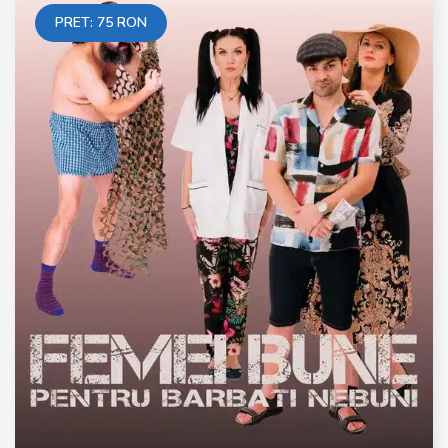
PRET:
75
RON