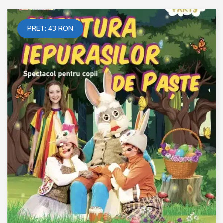
PRET:
43
RON