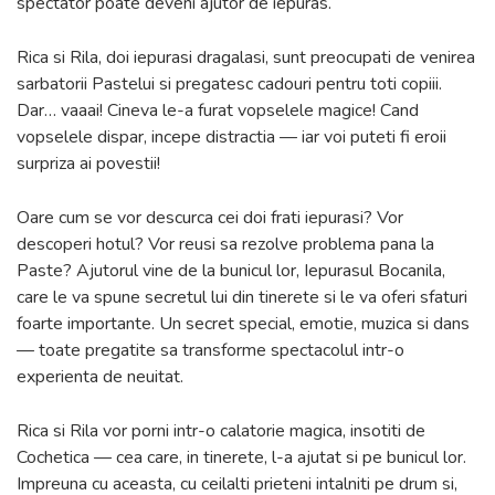
spectator poate deveni ajutor de iepuras.
Rica si Rila, doi iepurasi dragalasi, sunt preocupati de venirea
sarbatorii Pastelui si pregatesc cadouri pentru toti copiii.
Dar… vaaai! Cineva le-a furat vopselele magice! Cand
vopselele dispar, incepe distractia — iar voi puteti fi eroii
surpriza ai povestii!
Oare cum se vor descurca cei doi frati iepurasi? Vor
descoperi hotul? Vor reusi sa rezolve problema pana la
Paste? Ajutorul vine de la bunicul lor, Iepurasul Bocanila,
care le va spune secretul lui din tinerete si le va oferi sfaturi
foarte importante. Un secret special, emotie, muzica si dans
— toate pregatite sa transforme spectacolul intr-o
experienta de neuitat.
Rica si Rila vor porni intr-o calatorie magica, insotiti de
Cochetica — cea care, in tinerete, l-a ajutat si pe bunicul lor.
Impreuna cu aceasta, cu ceilalti prieteni intalniti pe drum si,