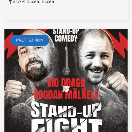
STAR Tulcea
,
Tulcea
PRET:
63
RON