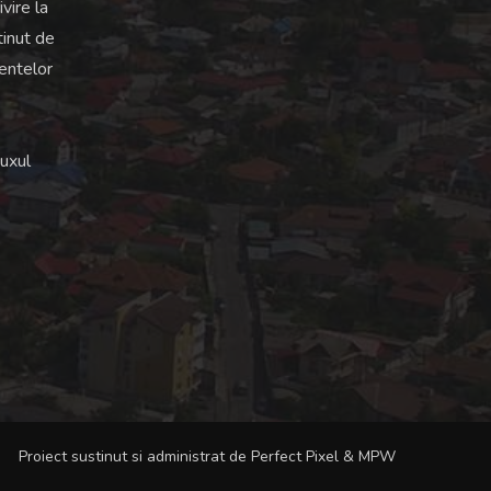
vire la
tinut de
mentelor
luxul
Proiect sustinut si administrat de
Perfect Pixel
&
MPW