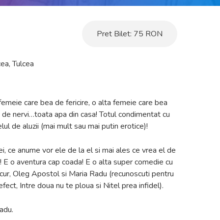
Pret Bilet:
75
RON
cea
,
Tulcea
meie care bea de fericire, o alta femeie care bea
 de nervi…toata apa din casa! Totul condimentat cu
elul de aluzii (mai mult sau mai putin erotice)!
ei, ce anume vor ele de la el si mai ales ce vrea el de
i! E o aventura cap coada! E o alta super comedie cu
ucur, Oleg Apostol si Maria Radu (recunoscuti pentru
efect, Intre doua nu te ploua si Nitel prea infidel).
adu.