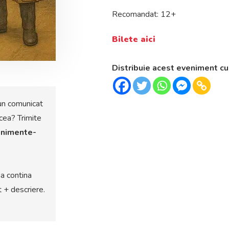
Recomandat: 12+
Bilete aici
Distribuie acest eveniment cu
un comunicat
cea? Trimite
nimente-
a contina
t + descriere.