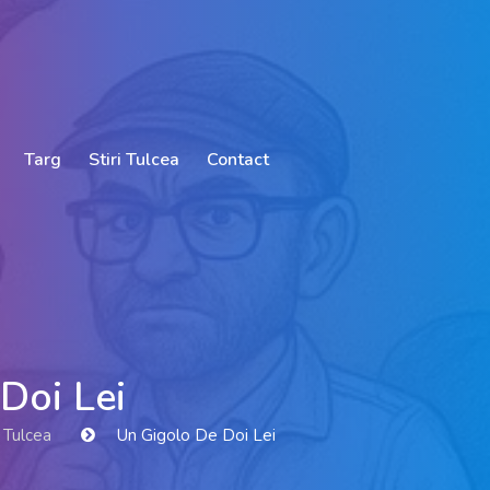
Targ
Stiri Tulcea
Contact
Doi Lei
 Tulcea
Un Gigolo De Doi Lei