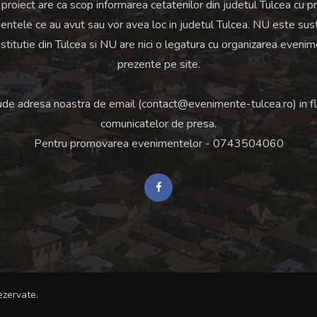
proiect are ca scop informarea cetatenilor din judetul Tulcea cu pri
ntele ce au avut sau vor avea loc in judetul Tulcea. NU este sus
institutie din Tulcea si NU are nici o legatura cu organizarea eveni
prezente pe site.
ude adresa noastra de email (
contact@evenimente-tulcea.ro
) in f
comunicatelor de presa.
Pentru promovarea evenimentelor -
0743504060
ezervate.