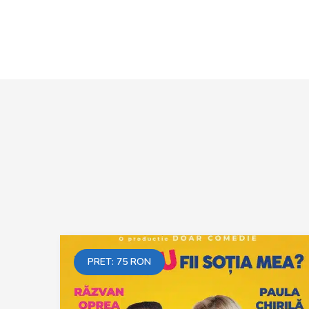
PRET:
75
RON