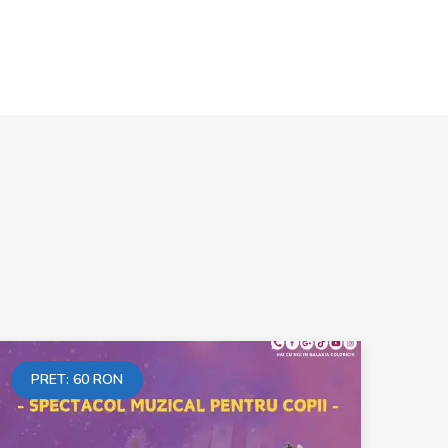
PRET:
60
RON