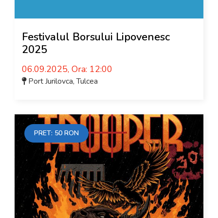
Festivalul Borsului Lipovenesc
2025
06.09.2025, Ora: 12:00
Port Jurilovca
,
Tulcea
PRET:
50
RON