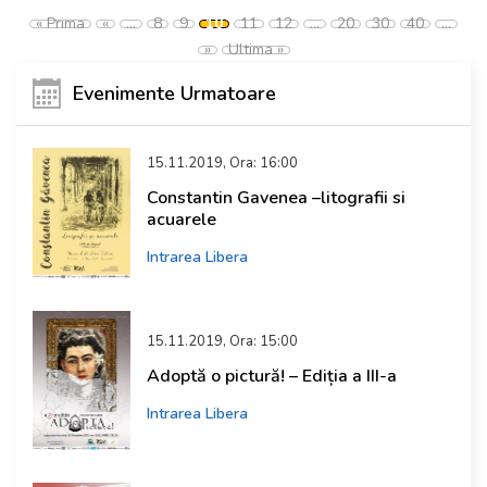
« Prima
«
...
8
9
10
11
12
...
20
30
40
...
»
Ultima »
Evenimente Urmatoare
15.11.2019, Ora: 16:00
Constantin Gavenea –litografii si
acuarele
Intrarea Libera
15.11.2019, Ora: 15:00
Adoptă o pictură! – Ediția a III-a
Intrarea Libera