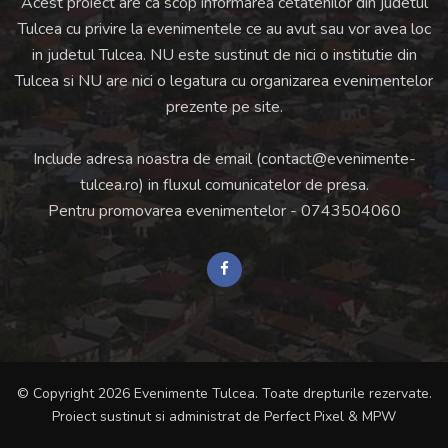
Acest proiect are ca scop informarea cetatenilor din judetul
Tulcea cu privire la evenimentele ce au avut sau vor avea loc
in judetul Tulcea. NU este sustinut de nici o institutie din
Tulcea si NU are nici o legatura cu organizarea evenimentelor
prezente pe site.
Include adresa noastra de email (
contact@evenimente-
tulcea.ro
) in fluxul comunicatelor de presa.
Pentru promovarea evenimentelor -
0743504060
© Copyright 2026 Evenimente Tulcea. Toate drepturile rezervate.
Proiect sustinut si administrat de
Perfect Pixel
&
MPW