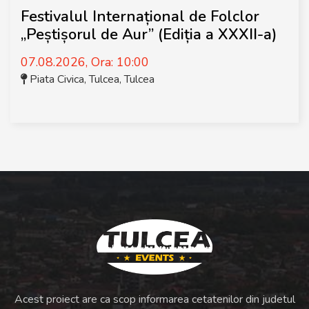
Festivalul Internațional de Folclor
„Peștișorul de Aur” (Ediția a XXXII-a)
07.08.2026, Ora: 10:00
Piata Civica, Tulcea
,
Tulcea
Acest proiect are ca scop informarea cetatenilor din judetul