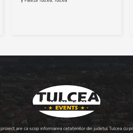
Faleza Tulcea
,
Tulcea
proiect are ca scop informarea cetatenilor din judetul Tulcea cu pri