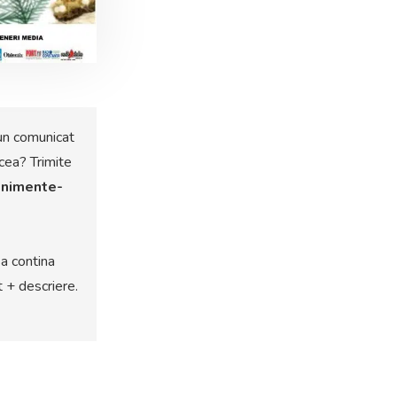
un comunicat
cea? Trimite
nimente-
a contina
t + descriere.