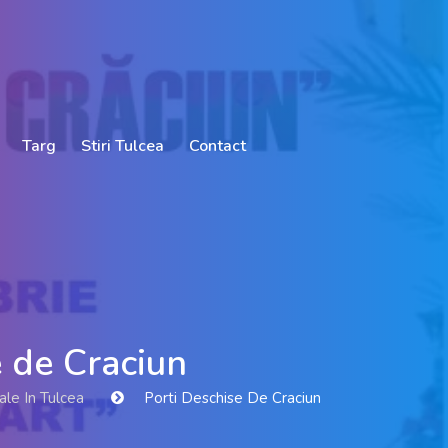
Targ
Stiri Tulcea
Contact
e de Craciun
le In Tulcea
Porti Deschise De Craciun