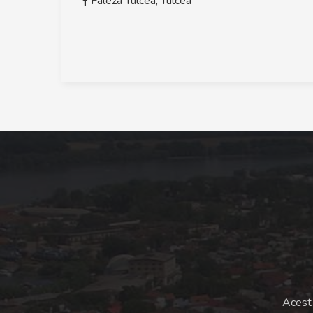
Faleza Tulcea
,
Tulcea
Acest 