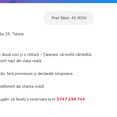
Pret Bilet:
45
RON
lui 26
,
Tulcea
două voci și o chitară - Țapinarii, vă invită sâmbătă,
ert rupt din viața reală.
tile, fară promisiuni și declarații siropoase.
diferent de starea civilă!
rugăm să faceți o rezervare la nr
0747 198 744
.