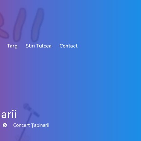
Targ
Stiri Tulcea
Contact
arii
Concert Țapinarii