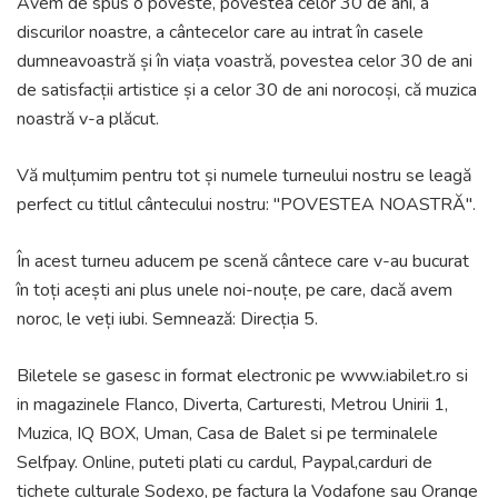
Avem de spus o poveste, povestea celor 30 de ani, a
discurilor noastre, a cântecelor care au intrat în casele
dumneavoastră și în viața voastră, povestea celor 30 de ani
de satisfacții artistice și a celor 30 de ani norocoși, că muzica
noastră v-a plăcut.
Vă mulțumim pentru tot și numele turneului nostru se leagă
perfect cu titlul cântecului nostru: "POVESTEA NOASTRĂ".
În acest turneu aducem pe scenă cântece care v-au bucurat
în toți acești ani plus unele noi-nouțe, pe care, dacă avem
noroc, le veți iubi. Semnează: Direcția 5.
Biletele se gasesc in format electronic pe www.iabilet.ro si
in magazinele Flanco, Diverta, Carturesti, Metrou Unirii 1,
Muzica, IQ BOX, Uman, Casa de Balet si pe terminalele
Selfpay. Online, puteti plati cu cardul, Paypal,carduri de
tichete culturale Sodexo, pe factura la Vodafone sau Orange