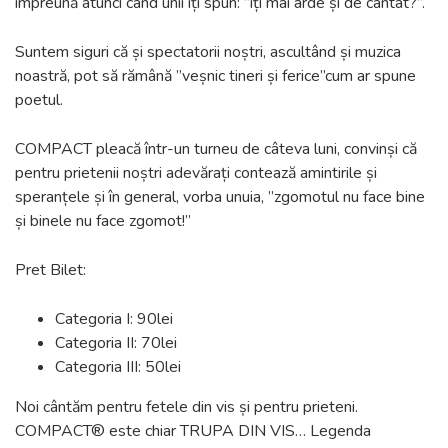
împreună atunci când unii îți spun: ”îți mai arde și de cântat?”.
Suntem siguri că și spectatorii noștri, ascultând și muzica
noastră, pot să rămână ”veșnic tineri și ferice”cum ar spune
poetul.
COMPACT pleacă într-un turneu de câteva luni, convinși că
pentru prietenii noștri adevărați contează amintirile și
speranțele și în general, vorba unuia, ”zgomotul nu face bine
și binele nu face zgomot!”
Pret Bilet:
Categoria I: 90lei
Categoria II: 70lei
Categoria III: 50lei
Noi cântăm pentru fetele din vis și pentru prieteni.
COMPACT® este chiar TRUPA DIN VIS… Legenda