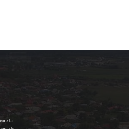
vire la
tinut de