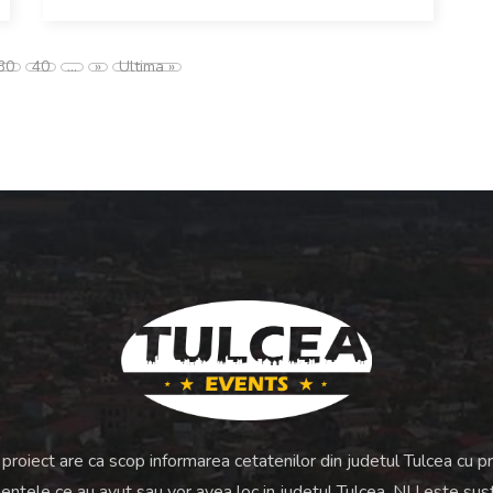
30
40
...
»
Ultima »
proiect are ca scop informarea cetatenilor din judetul Tulcea cu pri
ntele ce au avut sau vor avea loc in judetul Tulcea. NU este sus