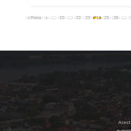
« Prima
«
...
10
...
22
23
24
25
26
...
Acest 
evenime