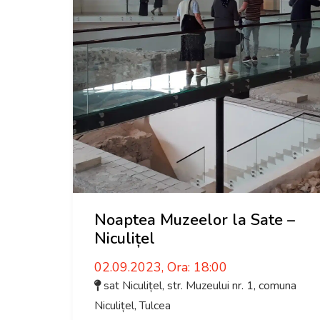
Noaptea Muzeelor la Sate –
Niculițel
02.09.2023, Ora: 18:00
sat Niculițel, str. Muzeului nr. 1, comuna
Niculițel
,
Tulcea